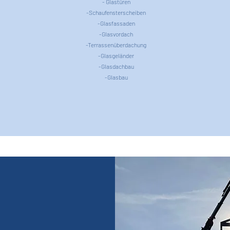
- Glastüren
-Schaufensterscheiben
-Glasfassaden
-Glasvordach
-Terrassenüberdachung
-Glasgeländer
-Glasdachbau
-Glasbau